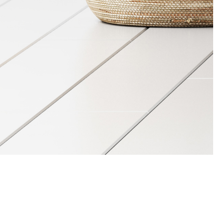
. Da wir nebenbei schon immer als
t für noch ein Baby: Unsere eigene Firma hinter der
angjähriges, verlässliches Netzwerk besteht aus