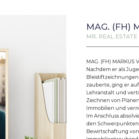
MAG. (FH)
MR. REAL ESTATE
MAG. (FH) MARKUS V
Nachdem er als Juge
Bleistiftzeichnunge
zauberte, ging er au
Lehranstalt und vert
Zeichnen von Plänen. 
Immobilien und verri
Im Anschluss absolvi
den Schwerpunkten 
Bewirtschaftung von 