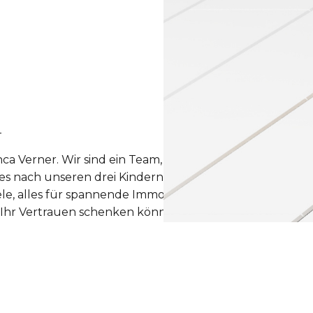
a Verner. Wir sind ein Team, beruflich und auch privat
s nach unseren drei Kindern (Elias, Julian & Moritz) Zei
e, alles für spannende Immobilienprojekte tun. Unser l
 Ihr Vertrauen schenken können.